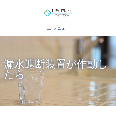
コ
ン
テ
ン
メニュー
ツ
へ
ス
キ
漏水遮断装置が作動し
ッ
プ
たら