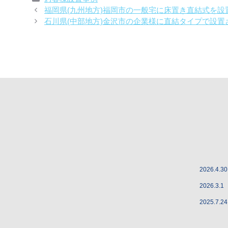
テ
福岡県(九州地方)福岡市の一般宅に床置き直結式を
ゴ
石川県(中部地方)金沢市の企業様に直結タイプで設
リ
ー
2026.4.30
2026.3.1
2025.7.24