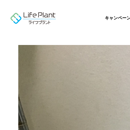
コ
ン
テ
キャンペー
ン
ツ
へ
ス
キ
ッ
プ