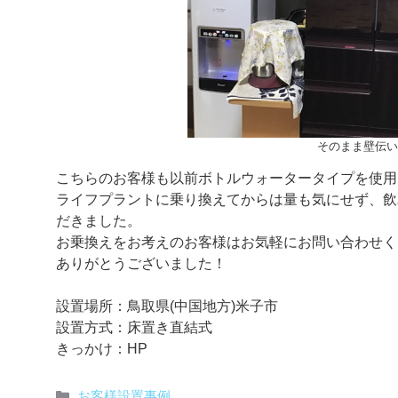
そのまま壁伝い
こちらのお客様も以前ボトルウォータータイプを使用し
ライフプラントに乗り換えてからは量も気にせず、飲
だきました。
お乗換えをお考えのお客様はお気軽にお問い合わせく
ありがとうございました！
設置場所：鳥取県(中国地方)米子市
設置方式：床置き直結式
きっかけ：HP
カ
お客様設置事例