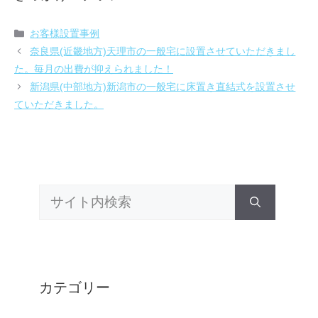
カ
お客様設置事例
テ
奈良県(近畿地方)天理市の一般宅に設置させていただきまし
ゴ
た。毎月の出費が抑えられました！
リ
新潟県(中部地方)新潟市の一般宅に床置き直結式を設置させ
ー
ていただきました。
検
索:
カテゴリー