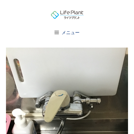
コ
ン
テ
ン
メニュー
ツ
へ
ス
キ
ッ
プ