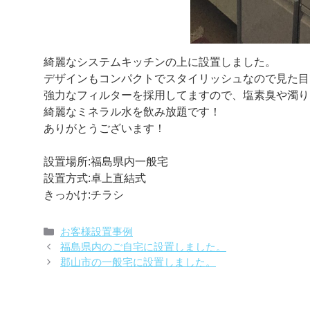
綺麗なシステムキッチンの上に設置しました。
デザインもコンパクトでスタイリッシュなので見た目
強力なフィルターを採用してますので、塩素臭や濁り
綺麗なミネラル水を飲み放題です！
ありがとうございます！
設置場所:福島県内一般宅
設置方式:卓上直結式
きっかけ:チラシ
カ
お客様設置事例
テ
福島県内のご自宅に設置しました。
ゴ
郡山市の一般宅に設置しました。
リ
ー