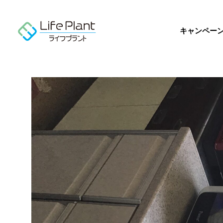
コ
ン
テ
キャンペー
ン
ツ
へ
ス
キ
ッ
プ