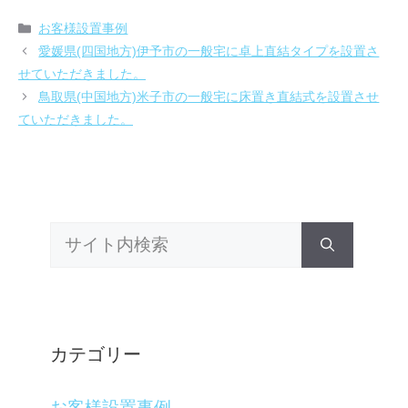
カ
お客様設置事例
テ
愛媛県(四国地方)伊予市の一般宅に卓上直結タイプを設置さ
ゴ
せていただきました。
リ
鳥取県(中国地方)米子市の一般宅に床置き直結式を設置させ
ー
ていただきました。
検
索:
カテゴリー
お客様設置事例