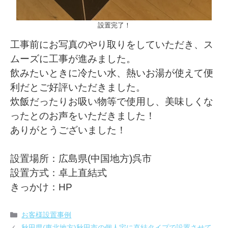
設置完了！
工事前にお写真のやり取りをしていただき、ス
ムーズに工事が進みました。
飲みたいときに冷たい水、熱いお湯が使えて便
利だとご好評いただきました。
炊飯だったりお吸い物等で使用し、美味しくな
ったとのお声をいただきました！
ありがとうございました！
設置場所：広島県(中国地方)呉市
設置方式：卓上直結式
きっかけ：HP
カ
お客様設置事例
テ
秋田県(東北地方)秋田市の個人宅に直結タイプで設置させて