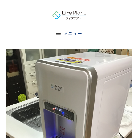
コ
ン
テ
ン
メニュー
ツ
へ
ス
キ
ッ
プ